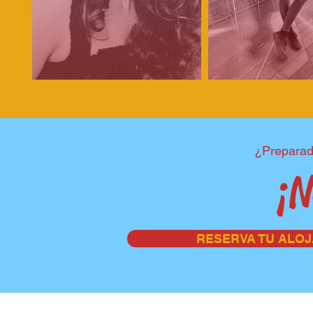
¿Preparadx
¡N
RESERVA TU ALO