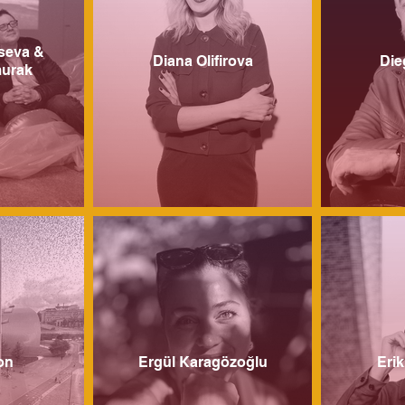
seva &
Diana Olifirova
Die
murak
on
Ergül Karagözoğlu
Eri