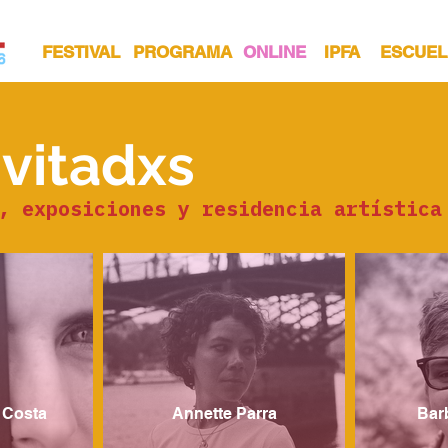
FESTIVAL
PROGRAMA
ONLINE
IPFA
ESCUEL
nvitadxs
, exposiciones y residencia artística
 Costa
Annette Parra
Bar