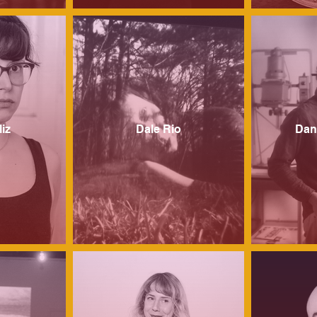
liz
Dale Rio
Dan