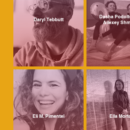
Dasha Podolt
Daryl Tebbutt
Ailexey Sh
Eli M. Pimentel
Ella Mort