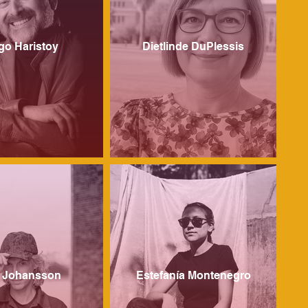
go Haristoy
Dietlinde DuPlessis
k Johansson
Estefanía Montenegro