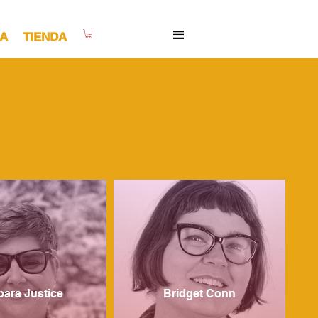
A
TIENDA
bara Justice
Bridget Conn