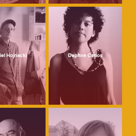
iel Hojnacki
Daphne Carlos