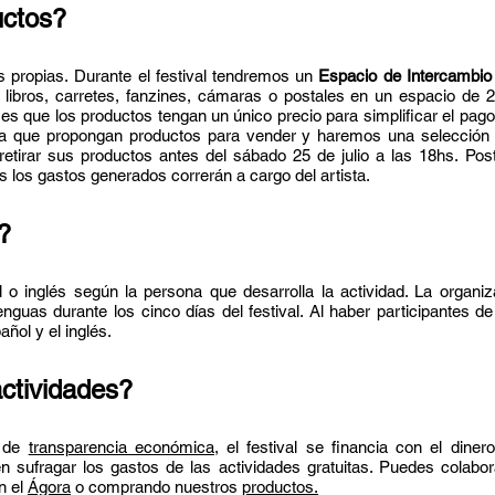
uctos?
s propias.
Durante el festival tendremos un
Espacio de Intercambi
ibros, carretes, fanzines, cámaras o postales en un espacio de 2
es que los productos tengan un único precio para simplificar el pago 
ara que propongan productos para vender y haremos una selección 
retirar sus productos antes del sábado 25 de julio a las 18hs. Pos
s los gastos generados correrán a cargo del artista.
?
o inglés según la persona que desarrolla la actividad. La organi
uas durante los cinco días del festival. Al haber participantes de
ñol y el inglés.
ctividades?
a de
transparencia económica
, el festival se financia con el dine
 sufragar los gastos de las actividades gratuitas
. Puedes colabor
en el
Ágora
o comprando nuestros
productos.