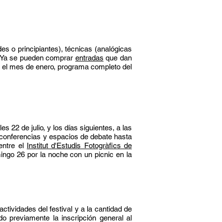
des o principiantes), técnicas (analógicas
l. Ya se pueden comprar
entradas
que dan
en el mes de enero, programa completo del
s 22 de julio, y los días siguientes, a las
conferencias y espacios de debate hasta
entre el
Institut d'Estudis Fotogràfics de
mingo 26 por la
noche con un picnic en la
ctividades del festival y a la cantidad de
o previamente la inscripción general al