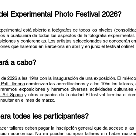
del Experimental Photo Festival 2026
?
xperimental está abierto a fotógrafes de todos los niveles (consolida
ados a cualquiera de todos los aspectos de la fotografía experimenta
posiciones y conferencias. Los artistas seleccionados se conocerán 
iones que haremos en Barcelona en abril y en junio el festival online!
ará a cabo?
 de 2026 a las 19hs con la inauguración de una exposición. El miércole
 Pati Llimona
comienzan las acreditaciones y a las 10hs
los talleres,
uraremos exposiciones y haremos diversas actividades culturales 
& Art Space
y otros espacios de la ciudad. El festival termina el do
nsultar en el mes de marzo.
para todes les participantes?
hacer talleres deben pagar la
inscripción general
que da acceso a las a
ación económica. No se pueden comprar talleres sin haber realizad