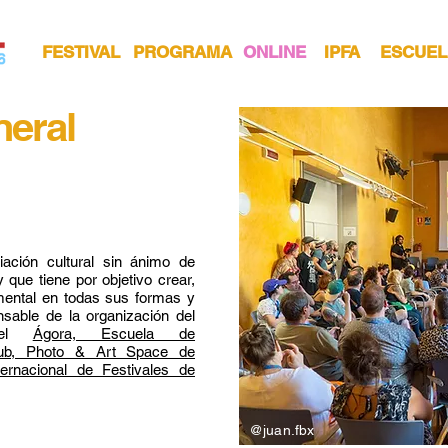
FESTIVAL
PROGRAMA
ONLINE
IPFA
ESCUEL
neral
iación cultural sin ánimo de
que tiene por objetivo crear,
imental en todas sus formas y
sable de la organización del
 del
Ágora, Escuela de
Hub, Photo & Art Space de
ternacional de Festivales de
@juan.fbx