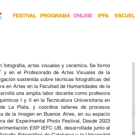
FESTIVAL
PROGRAMA
ONLINE
IPFA
ESCUEL
en fotografía, artes visuales y cerámica. Se formó
AT y en el Profesorado de Artes Visuales de la
igación sostenida sobre técnicas fotográficas del
ura en Artes en la Facultad de Humanidades de la
arrolla una amplia labor docente como profesora
uímicos I y II en la Tecnicatura Universitaria en
 de La Plata, y coordina talleres de procesos
iva de la Imagen en Buenos Aires, en su espacio
ora del Experimental Photo Festival. Desde 2023
perimentación EXP IEFC UB, desarrollada junto al
’Estudis Fotogràfics de Catalunya y la Universitat