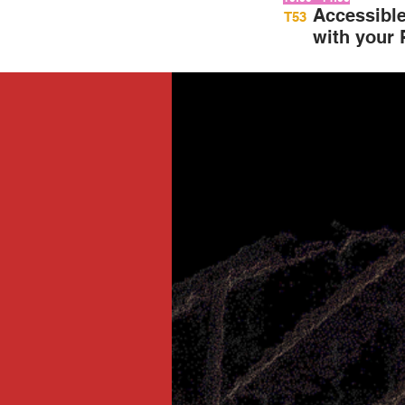
Accessibl
T53
with your