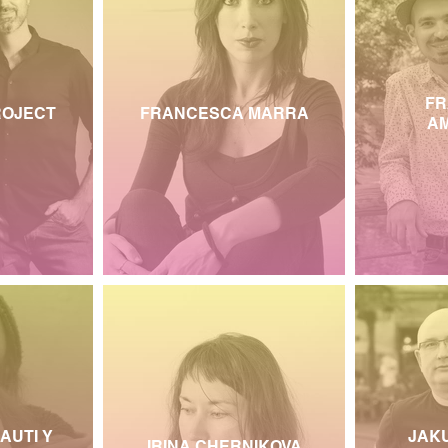
FR
ROJECT
FRANCESCA MARRA
A
AUTI Y
JAK
IRINA CHERNIKOVA