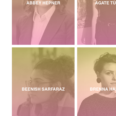
ABBEY HEPNER
AGATE T
BEENISH SARFARAZ
BRENNA HA