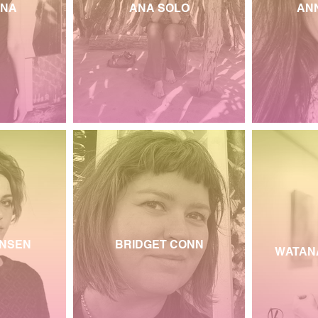
ŪNA
ANA SOLO
ANN
NSEN
BRIDGET CONN
WATAN