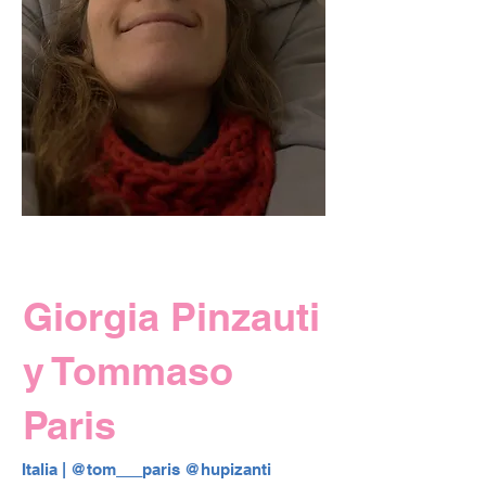
Giorgia Pinzauti
y Tommaso
Paris
Italia | 
@tom___paris
@hupizanti 