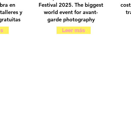
ebra en
Festival 2025. The biggest
cost
talleres y
world event for avant-
tr
gratuitas
garde photography
ás
Leer más