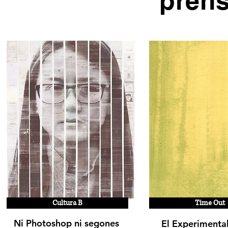
pren
Cultura B
Time Out
Ni Photoshop ni segones
El Experimenta