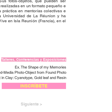
Sus fotos-objetos, que pueden ser
n realizadas en un formato pequeño e
u práctica en mentorías colectivas e
 la Universidad de La Réunion y ha
ive en Isla Reunión (Francia), en el
Talleres, Conferencias y Exposiciones
Ex. The Shape of my Memories
ed-Media Photo-Object from Found Photo
 in Clay: Cyanotype, Gold leaf and Resin
INSCRÍBETE
Siguiente >