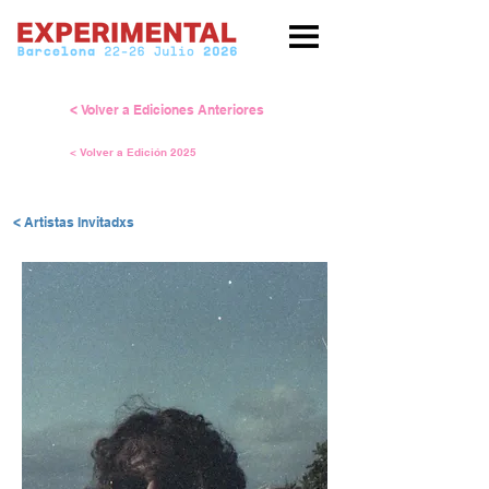
< Volver a Ediciones Anteriores
< Volver a Edición 2025
< Artistas Invitadxs