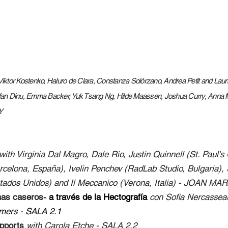
Viktor Kostenko,
Haluro de Clara
, Co
nsta
nza Solórzano, Andrea Petit and Lau
efan Dinu, Emma Backer, Yuk Tsang Ng, Hilde Maassen, Joshua Curry,
Anna 
Y
with Virginia Dal Magro, Dale Rio, Justin Quinnell (St. Paul'
rcelona, España), Ivelin Penchev (RadLab Studio, Bulgaria), 
tados Unidos) and Il Meccanico (Verona, Italia)
- JOAN MAR
amas caseros-
a través de la Hectografía
con Sofia Nercassea
mmers
- SALA 2.1
upports
with Carola Etche - SALA 2.2