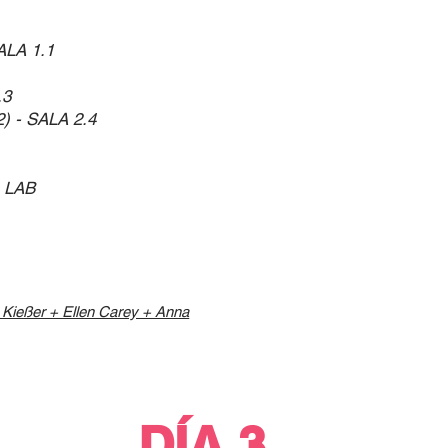
SALA 1.1
.3
2) - SALA 2.4
- LAB
 Kießer + Ellen Carey + Anna
DÍA 3