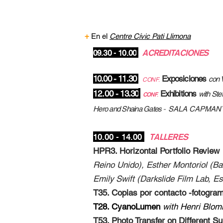
+
En el
Centre Cívic Pati Llimona
09.30 - 10.00
A
CREDITACIONES
10.00 - 11.30
Exposiciones
con 
CONF
.
12.00
- 13.30
Exhibitions
with St
CONF
.
Hero and Shaina Gates
-
SALA CAPMAN
10.00 - 14.00
TALL
ERES
HPR3. Horizontal Portfolio Review
Reino Unido), Esther Montoriol (Ba
Emily Swift (Darkslide Film Lab, Es
T35. Copias por contacto -fotogr
T28. CyanoLumen
with Henri Blo
T53. Photo Transfer on Different S