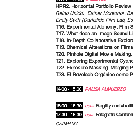
HPR2. Horizontal Portfolio Review
Reino Unido), Esther Montoriol (Ba
Emily Swift (Darkslide Film Lab, Es
T16. Experimental Alchemy: Film 
T17. What does an Image Sound L
T18. In-Depth Collaborative Explo
T19. Chemical Alterations on Fil
T20. Pinhole Digital Movie Makin
T21. Exploring Experimental Cyan
T22. Exposure Masking. Merging 
T23. El Revelado Orgánico como 
14.00 - 15.00
PAUSA ALMUERZO
15.00 - 16.30
Fragility and Vola
CONF
.
17.30 - 18.30
Fotografía Contami
CONF
.
CAPMANY