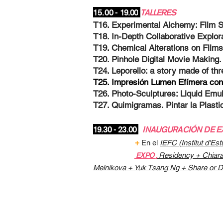
15.0
0 - 19.00
TALLERES
T16. Experimental Alchemy: Film 
T18. In-Depth Collaborative Explo
T19. Chemical Alterations on Fil
T20. Pinhole Digital Movie Makin
T24. Leporello: a story made of th
T25.
Impresión Lumen Efímera co
T26. Photo-Sculptures: Liquid Emul
T27. Quimigramas. Pintar la Plast
19.30 - 23.00
INAUGURACIÓN DE E
+
En el
IEFC (Institut d'Est
EXPO
.
Residency + Chiara
Melnikova + Yuk Tsang Ng + Share or 
VIE. 26