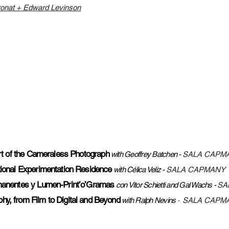
onat + Edward Levinson
/07
rt of the Cameraless Photograph
wi
th Geoffrey Batchen -
SALA CAPM
ional Experimentation Residence
wi
th Célica Veliz -
SALA CAPMANY
manentes y Lumen-Print’o’Gramas
con Vitor Schietti and Gal Wachs -
SA
phy, from Film to Digital and Beyond
with Ralph Nevins
-
SALA CA
PM