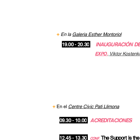
MAR. 23
+
En la
Galeria Esther Montoriol
19.00 - 20.30
INAUGURACIÓN DE
EXPO
.
Viktor Kostenk
MIE. 24/
+
En el
Centre Cívic Pati Llimona
09.30 - 10.00
A
CREDITACIONES
12.45 - 13.30
The Support is the
CONF
.