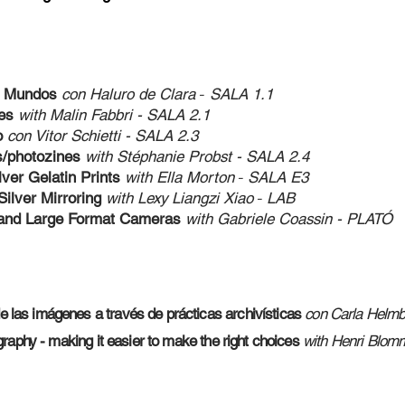
os Mundos
c
on Haluro de Clara
-
SALA 1.1
pes
with Malin F
abbri
- SALA 2.1
go
con Vitor Schietti
- SALA 2.3
s/photozines
with Stéphanie P
robst - SALA 2.4
lver Gelatin Prints
with Ella Mort
on
-
SALA E3
ilver Mirroring
with Lexy Lian
gzi Xiao
-
LAB
 and Large Format Cameras
with Gabriele Coassin - PLATÓ
e las imágenes a través de prácticas archivísticas
con Carla Helmb
raphy - making it easier to make the right choices
wi
th Henri Blom