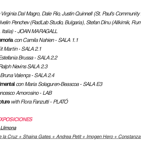
 Virginia Dal Magro, Dale Rio, Justin Quinnell (St. Paul's Community
velin Penchev (RadLab Studio, Bulgaria), Stefan Dinu (Allkimik, Rum
Italia) -
JOAN MARAGALL
Memoria
con Camila Nahien
- SALA 1.1
it Martin
- SALA 2.1
Estefania Brussa
- SALA 2.2
Ralph Nevins
SALA 2.3
Bruna Valença
-
SALA 2.4
rimental
con Maria Solaguren-Beascoa - SALA E3
ancesco Amorosino
- LAB
pture
with Flora Fanzutti - PLATÓ
XPOSICIONES
 Llimona
de la Cruz + Shaina Gates + Andrea Petit + Imogen Hero + Constanz