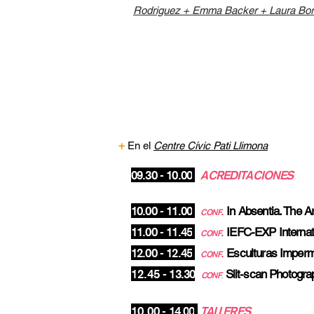
Rodriguez + Emma Backer + Laura Bor
JUE. 25
+
En el
Centre Cívic Pati Llimona
09.30 - 10.00
A
CREDITACIONES
10.00 - 11.00
.
In Absentia. The A
CONF
11.00 - 11.45
.
IEFC-EXP Internat
CONF
12.00 - 12.45
.
Esculturas Imper
CONF
12.45
- 13.30
Slit-scan Photogra
CONF
.
10.0
0 - 14.0
0
TALLERES