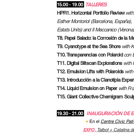
15.00 - 19.00
TALLERES
HPR1. Horizontal Portfolio Review
with
Esther Montoriol (Barcelona, España), I
Estats Units) and Il Meccanico (Verona, 
T8. Papel Salado: la Corrosión de la 
T9. Cyanotype at the Sea Shore
with K
T10. Transparencias con Polaroid
con 
T11. Digital Slitscan Explorations
with 
T12. Emulsion Lifts with Polaroids
with
T13. Introducción a la Cianotipia Expe
T14. Liquid Emulsion on Paper
with Fr
T15. Giant Collective Chemigram Scul
19.30 - 21.00
INAUGURACIÓN DE E
+
En el
Centre Cívic Pati
EXPO
.
Talbot + Catalina 