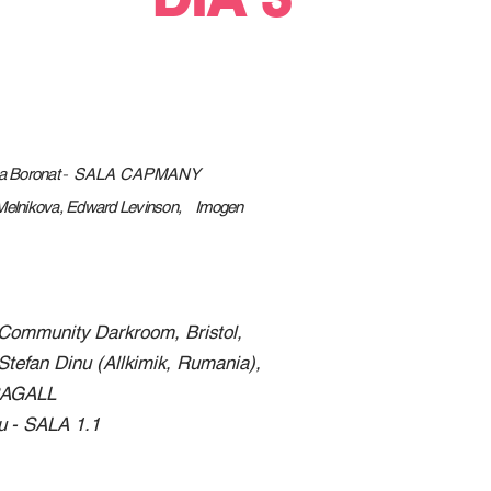
ra Boronat
-
SALA CAPMANY
Melnikova
, Edward Levinson, Imogen
s Community Darkroom, Bristol,
Stefan Dinu (Allkimik, Rumania),
AGALL
u
- SALA 1.1