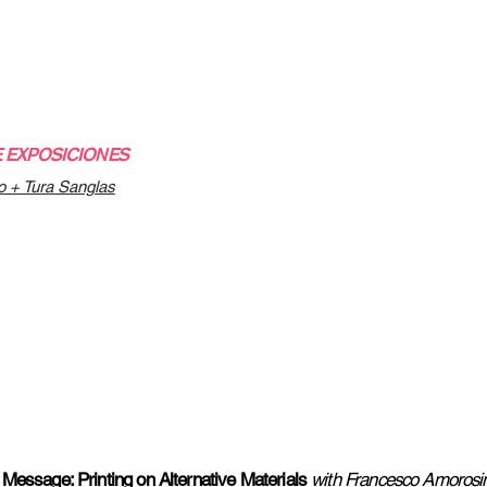
/07
 EXPOSICIONES
o + Tura Sanglas
07
 Message: Printing on Alternative Mate
rials
with
Francesco Amorosi