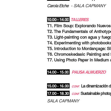
Carola Etche
- SALA CAPMANY
10.00 - 14.00
TALLERES
T1. Film Soup: Explorando Nuev
T2. The Fundamentals of Anthoty
T3. Light-painting con agua y fue
T4. Experimenting with photobook
T5. Introduction to Mordançage: Si
T6. Chromoskedasic Painting and S
T7. Using Photo Paper in Medium
14.00 - 15.00
PAUSA ALMUERZO
15.00 - 16.00
La dinamización d
CONF
.
17.00 - 18.30
Sustainable photog
CONF
.
SALA CAP
MANY