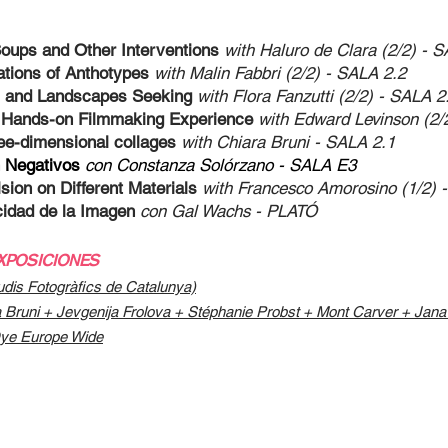
Soups and Other Interventions
with Haluro de Clara (2/2) - 
rations of Anthotypes
with Malin Fabbri (2/2) - SALA 2.2
ms and Landscapes Seeking
with
Flora Fanzutti (2/2)
- SALA 2
g. Hands-on Filmmaking Experience
with Edward Levinson (2/
ree-dimensional collages
with Chiara Bruni - SALA 2.1
n Negativos
con Constanza Solórzano
- SALA E3
sion on Different Materials
with Francesco Amorosino (1/2) 
icidad de la Imagen
con
Gal Wachs
- PLATÓ
XPOSICIONES
u
dis Fotogràfics de Cata
lunya)
 Bruni + Jevgenija Frolova + Stéphanie Probst + Mont Carver + Jana
Dye Europe Wide
/07