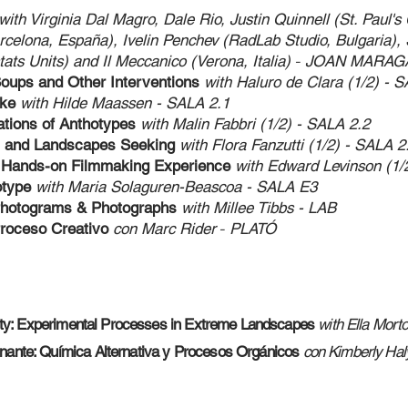
with Virginia Dal Magro, Dale Rio, Justin Quinnell (St. Paul'
rcelona, España), Ivelin Penchev (RadLab Studio, Bulgaria), 
tats Units) and Il Meccanico (Verona, Italia)
-
JOAN MARAG
Soups and Other Interventions
with
Haluro de Clara
(1/2)
- S
ike
with Hilde Maassen
- SALA 2.1
rations of Anthotypes
with Malin Fabbri (1/2)
- SALA 2.2
ms and Landscapes Seeking
with Flora Fanzutt
i (1/2) - SALA 2
g. Hands-on Filmmaking Experience
with Edward Le
vinson (1/
otype
with
Maria Solaguren-Beascoa
- S
ALA E3
Photograms & Photographs
with Millee T
ibbs - LAB
Proceso Creativo
con Marc Rider
-
PLATÓ
tility: Experimental Processes in Extreme Landscapes
with Ella Mort
nante: Química Alternativa y Procesos Orgánicos
con Kimberly Hal