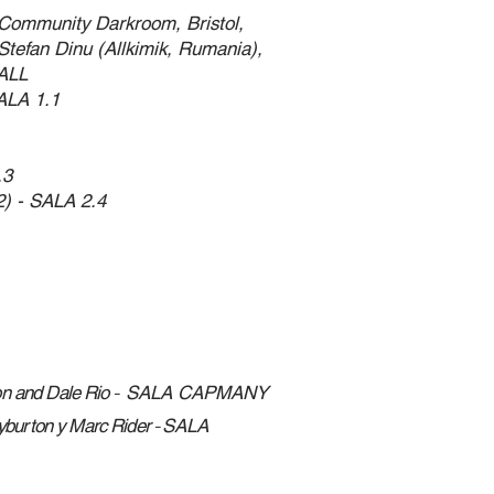
s Community Darkroom, Bristol,
Stefan Dinu (Allkimik, Rumania),
ALL
ALA 1.1
.3
2) - SALA 2.4
on and Dale Rio
-
SALA CAPMANY
yburton y Marc Rider
-
SALA