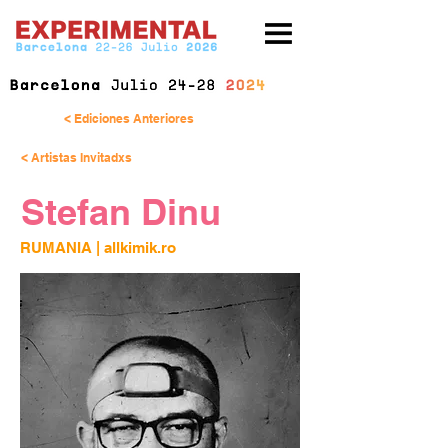
< Ediciones Anteriores
< Artistas Invitadxs
Stefan Dinu
RUMANIA | 
allkimik.ro