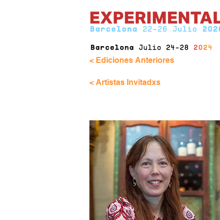
< Ediciones Anteriores
< Artistas Invitadxs